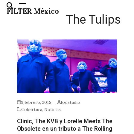
Skip
Open
Close
FILTER México
to
mobile
mobile
The Tulips
content
menu
menu
9 febrero, 2015
foostudio
Cobertura
,
Noticias
Clinic, The KVB y Lorelle Meets The
Obsolete en un tributo a The Rolling