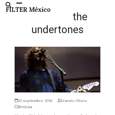
Skip
Open
Close
FILTER México
to
mobile
mobile
the
content
menu
menu
undertones
20 septiembre, 2016
Ernesto Olvera
Noticias