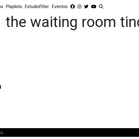
os
Playlists
EstudioFilter
Eventos
the waiting room tin
a
os