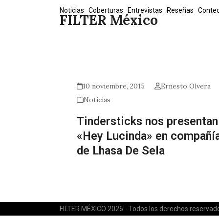
Skip
Noticias
Coberturas
Entrevistas
Reseñas
Conte
FILTER México
to
content
10 noviembre, 2015
Ernesto Olvera
Noticias
Tindersticks nos presentan
«Hey Lucinda» en compañí
de Lhasa De Sela
FILTER MÉXICO 2026 - Todos los derechos reservad