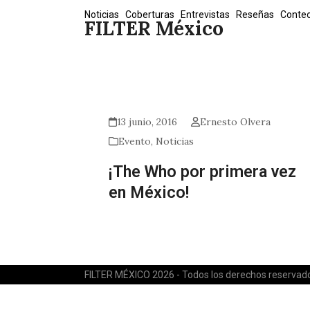
Skip
Noticias
Coberturas
Entrevistas
Reseñas
Conte
FILTER México
to
content
13 junio, 2016
Ernesto Olvera
Evento
,
Noticias
¡The Who por primera vez
en México!
FILTER MÉXICO 2026 - Todos los derechos reservad