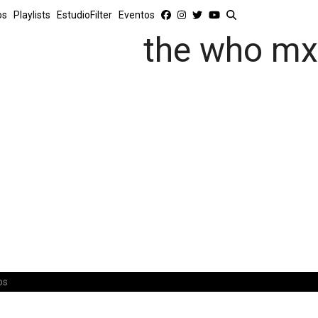
os
Playlists
EstudioFilter
Eventos
the who mx
os