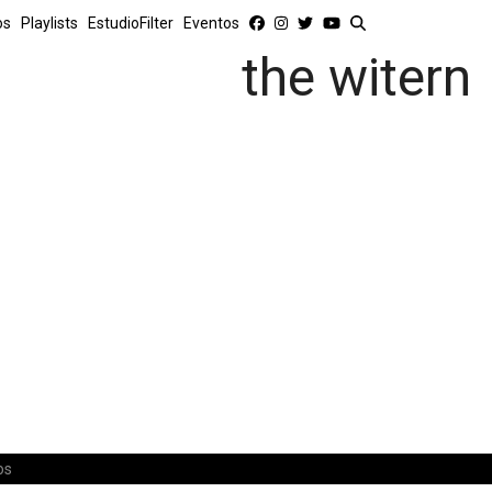
os
Playlists
EstudioFilter
Eventos
the witern
os