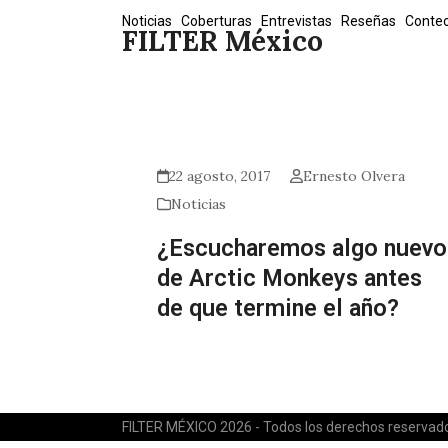
Skip
Noticias
Coberturas
Entrevistas
Reseñas
Conte
FILTER México
to
content
22 agosto, 2017
Ernesto Olvera
Noticias
¿Escucharemos algo nuevo
de Arctic Monkeys antes
de que termine el año?
FILTER MÉXICO 2026 - Todos los derechos reservad