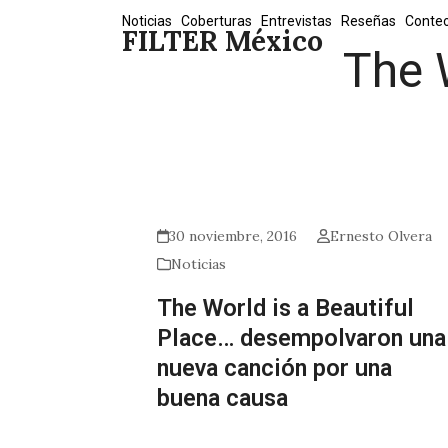
Skip
Noticias
Coberturas
Entrevistas
Reseñas
Conte
FILTER México
to
The 
content
30 noviembre, 2016
Ernesto Olvera
Noticias
The World is a Beautiful
Place… desempolvaron una
nueva canción por una
buena causa