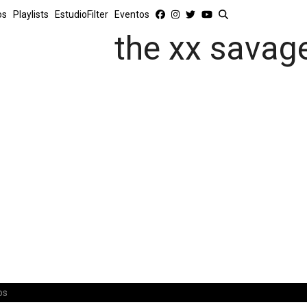
os
Playlists
EstudioFilter
Eventos
the xx savag
os