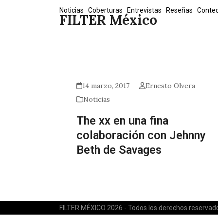
Skip
Noticias
Coberturas
Entrevistas
Reseñas
Conte
FILTER México
to
content
14 marzo, 2017
Ernesto Olvera
Noticias
The xx en una fina
colaboración con Jehnny
Beth de Savages
FILTER MÉXICO 2026 - Todos los derechos reservad