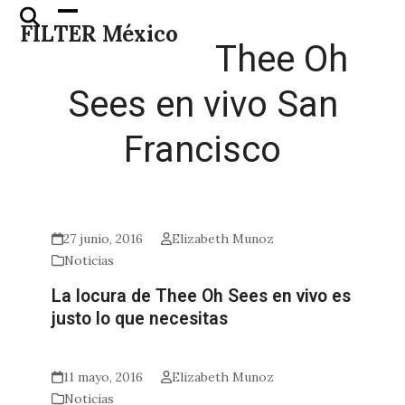
Skip
Open
Close
FILTER México
to
mobile
mobile
Thee Oh
content
menu
menu
Sees en vivo San
Francisco
27 junio, 2016
Elizabeth Munoz
Noticias
La locura de Thee Oh Sees en vivo es
justo lo que necesitas
11 mayo, 2016
Elizabeth Munoz
Noticias