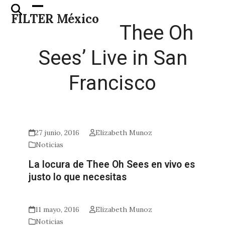
Skip
Open
Close
FILTER México
to
mobile
mobile
Thee Oh
content
menu
menu
Sees’ Live in San
Francisco
27 junio, 2016
Elizabeth Munoz
Noticias
La locura de Thee Oh Sees en vivo es
justo lo que necesitas
11 mayo, 2016
Elizabeth Munoz
Noticias