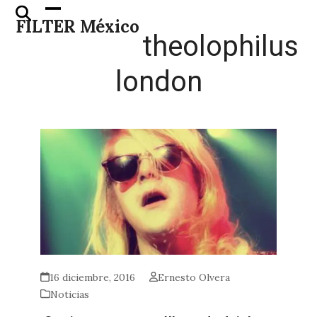
Skip
Open
Close
FILTER México
to
mobile
mobile
theolophilus
content
menu
menu
london
16 diciembre, 2016
Ernesto Olvera
Noticias