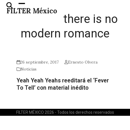
Skip
Open
Close
FILTER México
to
mobile
mobile
there is no
content
menu
menu
modern romance
26 septiembre, 2017
Ernesto Olvera
Noticias
Yeah Yeah Yeahs reeditará el ‘Fever
To Tell’ con material inédito
FILTER MÉXICO 2026 - Todos los derechos reservados