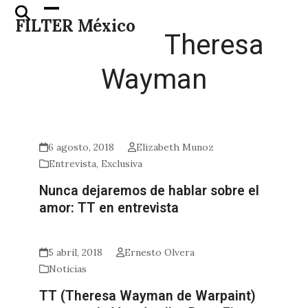
Skip
Open
Close
FILTER México
to
mobile
mobile
Theresa
content
menu
menu
Wayman
6 agosto, 2018
Elizabeth Munoz
Entrevista
,
Exclusiva
Nunca dejaremos de hablar sobre el
amor: TT en entrevista
5 abril, 2018
Ernesto Olvera
Noticias
TT (Theresa Wayman de Warpaint)