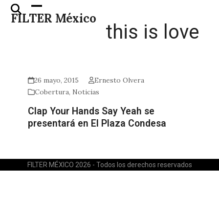
Skip
Open
Close
FILTER México
to
mobile
mobile
this is love
content
menu
menu
26 mayo, 2015
Ernesto Olvera
Cobertura
,
Noticias
Clap Your Hands Say Yeah se
presentará en El Plaza Condesa
FILTER MÉXICO 2026 - Todos los derechos reservados