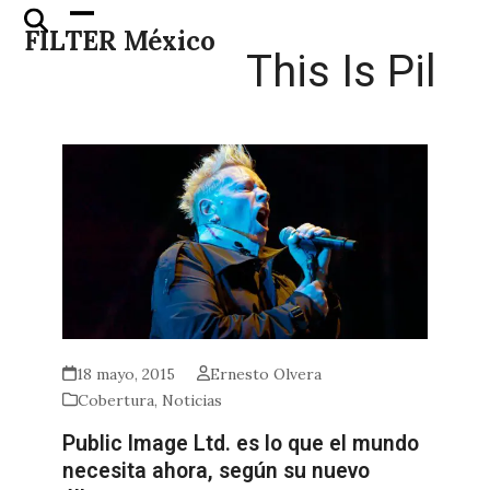
Skip
Open
Close
FILTER México
to
mobile
mobile
This Is Pil
content
menu
menu
18 mayo, 2015
Ernesto Olvera
Cobertura
,
Noticias
Public Image Ltd. es lo que el mundo
necesita ahora, según su nuevo