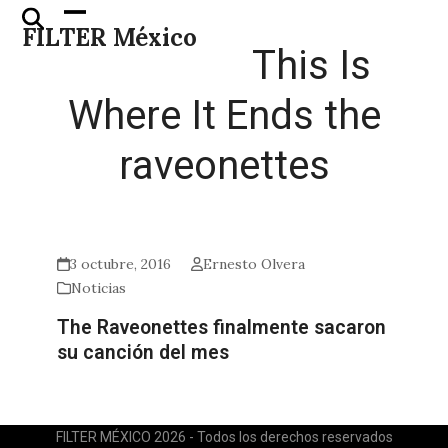
Skip
Open
Close
FILTER México
to
mobile
mobile
This Is
content
menu
menu
Where It Ends the
raveonettes
3 octubre, 2016
Ernesto Olvera
Noticias
The Raveonettes finalmente sacaron
su canción del mes
FILTER MÉXICO 2026 - Todos los derechos reservados