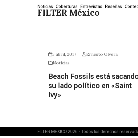
Skip
Noticias
Coberturas
Entrevistas
Reseñas
Conte
FILTER México
to
content
5 abril, 2017
Ernesto Olvera
Noticias
Beach Fossils está sacand
su lado político en «Saint
Ivy»
FILTER MÉXICO 2026 - Todos los derechos reservad