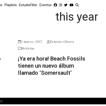
os
Playlists
EstudioFilter
Eventos
this year
2 marzo, 2017
Ernesto Olvera
Noticias
o
¡Ya era hora! Beach Fossils
tienen un nuevo álbum
llamado ‘Somersault’
os