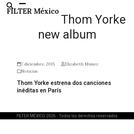
Skip
Open
Close
FILTER México
to
mobile
mobile
Thom Yorke
content
menu
menu
new album
7 diciembre, 2015
Elizabeth Munoz
Noticias
Thom Yorke estrena dos canciones
inéditas en París
FILTER MÉXICO 2026 - Todos los derechos reservados