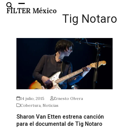
Skip
Open
Close
FILTER México
to
mobile
mobile
Tig Notaro
content
menu
menu
14 julio, 2015
Ernesto Olvera
Cobertura
,
Noticias
Sharon Van Etten estrena canción
para el documental de Tig Notaro