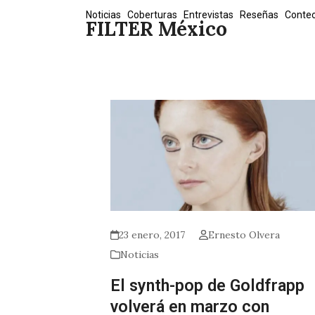
Skip
Noticias
Coberturas
Entrevistas
Reseñas
Conte
FILTER México
to
content
23 enero, 2017
Ernesto Olvera
Noticias
El synth-pop de Goldfrapp
volverá en marzo con