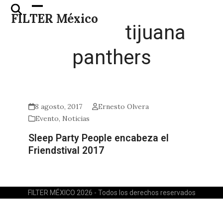
Skip
Open
Close
FILTER México
to
mobile
mobile
tijuana
content
menu
menu
panthers
8 agosto, 2017
Ernesto Olvera
Evento
,
Noticias
Sleep Party People encabeza el
Friendstival 2017
FILTER MÉXICO 2026 - Todos los derechos reservados