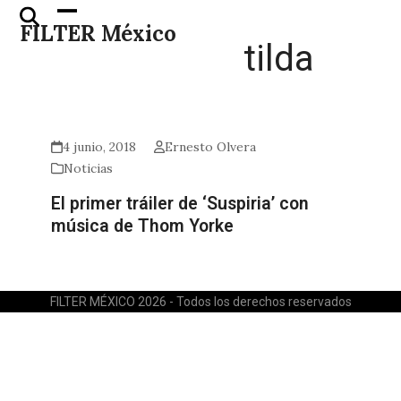
Skip
Open
Close
FILTER México
to
mobile
mobile
tilda
content
menu
menu
4 junio, 2018
Ernesto Olvera
Noticias
El primer tráiler de ‘Suspiria’ con
música de Thom Yorke
FILTER MÉXICO 2026 - Todos los derechos reservados