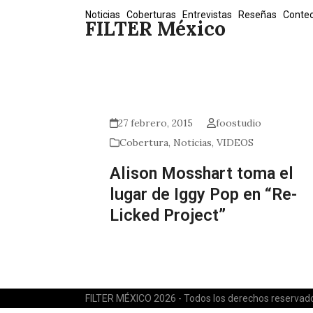
Skip
Noticias
Coberturas
Entrevistas
Reseñas
Conte
FILTER México
to
content
27 febrero, 2015
foostudio
Cobertura
,
Noticias
,
VIDEOS
Alison Mosshart toma el
lugar de Iggy Pop en “Re-
Licked Project”
FILTER MÉXICO 2026 - Todos los derechos reservad