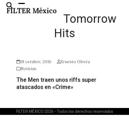
Skip
Open
Close
FILTER México
to
mobile
mobile
Tomorrow
content
menu
menu
Hits
18 octubre, 2016
Ernesto Olvera
Noticias
The Men traen unos riffs super
atascados en «Crime»
FILTER MÉXICO 2026 - Todos los derechos reservados