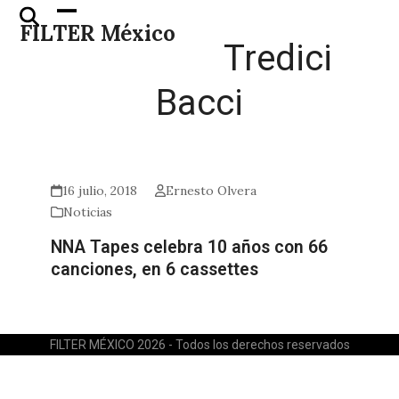
Skip
Open
Close
FILTER México
to
mobile
mobile
Tredici
content
menu
menu
Bacci
16 julio, 2018
Ernesto Olvera
Noticias
NNA Tapes celebra 10 años con 66
canciones, en 6 cassettes
FILTER MÉXICO 2026 - Todos los derechos reservados