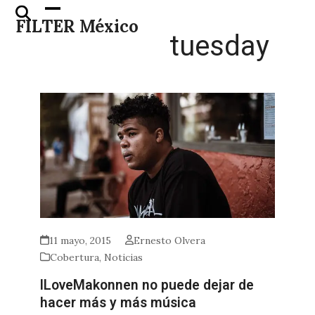
Skip
Open
Close
FILTER México
to
mobile
mobile
tuesday
content
menu
menu
11 mayo, 2015
Ernesto Olvera
Cobertura
,
Noticias
ILoveMakonnen no puede dejar de
hacer más y más música