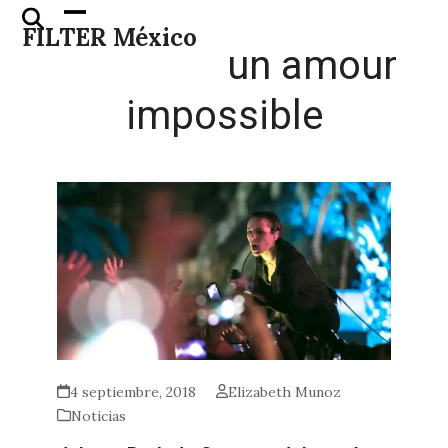
Skip
Open
Close
FILTER México
to
mobile
mobile
un amour
content
menu
menu
impossible
4 septiembre, 2018
Elizabeth Munoz
Noticias