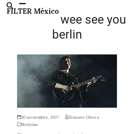
Skip
Open
Close
FILTER México
to
mobile
mobile
wee see you
content
menu
menu
berlin
30 noviembre, 2017
Ernesto Olvera
Noticias