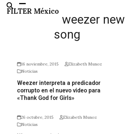
Skip
Open
Close
FILTER México
to
mobile
mobile
weezer new
content
menu
menu
song
16 noviembre, 2015
Elizabeth Munoz
Noticias
Weezer interpreta a predicador
corrupto en el nuevo video para
«Thank God for Girls»
26 octubre, 2015
Elizabeth Munoz
Noticias