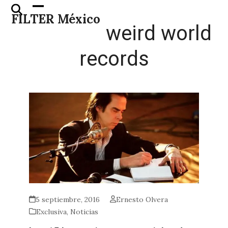
Skip
Open
Close
FILTER México
to
mobile
mobile
weird world
content
menu
menu
records
5 septiembre, 2016
Ernesto Olvera
Exclusiva
,
Noticias