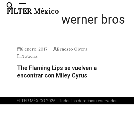
Skip
Open
Close
FILTER México
to
mobile
mobile
werner bros
content
menu
menu
6 enero, 2017
Ernesto Olvera
Noticias
The Flaming Lips se vuelven a
encontrar con Miley Cyrus
FILTER MÉXICO 2026 - Todos los derechos reservados