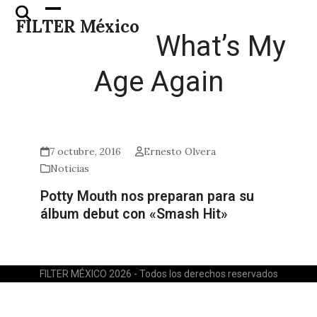
Skip
Open
Close
FILTER México
to
mobile
mobile
What’s My
content
menu
menu
Age Again
7 octubre, 2016
Ernesto Olvera
Noticias
Potty Mouth nos preparan para su
álbum debut con «Smash Hit»
FILTER MÉXICO 2026 - Todos los derechos reservados