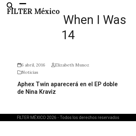
Skip
Open
Close
FILTER México
to
mobile
mobile
When I Was
content
menu
menu
14
6 abril, 2016
Elizabeth Munoz
Noticias
Aphex Twin aparecerá en el EP doble
de Nina Kraviz
FILTER MÉXICO 2026 - Todos los derechos reservados