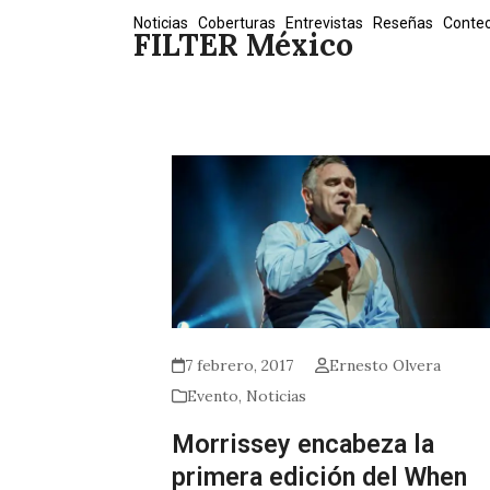
Skip
Noticias
Coberturas
Entrevistas
Reseñas
Conte
FILTER México
to
content
7 febrero, 2017
Ernesto Olvera
Evento
,
Noticias
Morrissey encabeza la
primera edición del When