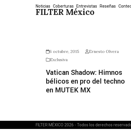
Skip
Noticias
Coberturas
Entrevistas
Reseñas
Conte
FILTER México
to
content
6 octubre, 2015
Ernesto Olvera
Exclusiva
Vatican Shadow: Himnos
bélicos en pro del techno
en MUTEK MX
FILTER MÉXICO 2026 - Todos los derechos reservad