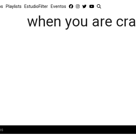
os
Playlists
EstudioFilter
Eventos
when you are cr
os