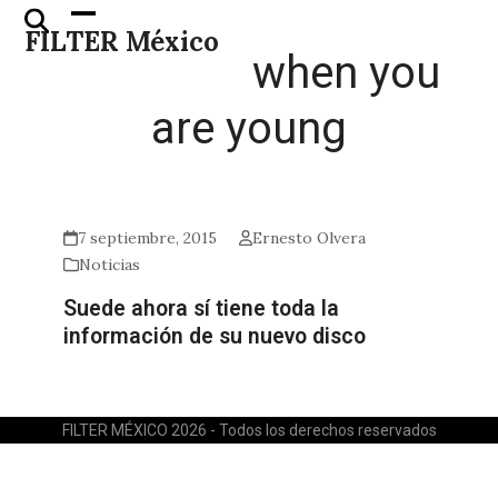
Skip
Open
Close
FILTER México
to
mobile
mobile
when you
content
menu
menu
are young
7 septiembre, 2015
Ernesto Olvera
Noticias
Suede ahora sí tiene toda la
información de su nuevo disco
FILTER MÉXICO 2026 - Todos los derechos reservados