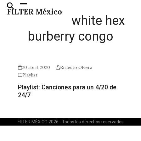
Skip
Open
Close
FILTER México
to
mobile
mobile
white hex
content
menu
menu
burberry congo
20 abril, 2020
Ernesto Olvera
Playlist
Playlist: Canciones para un 4/20 de
24/7
FILTER MÉXICO 2026 - Todos los derechos reservados