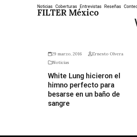
Skip
Noticias
Coberturas
Entrevistas
Reseñas
Conte
FILTER México
to
content
29 marzo, 2016
Ernesto Olvera
Noticias
White Lung hicieron el
himno perfecto para
besarse en un baño de
sangre