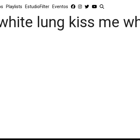
os
Playlists
EstudioFilter
Eventos
white lung kiss me wh