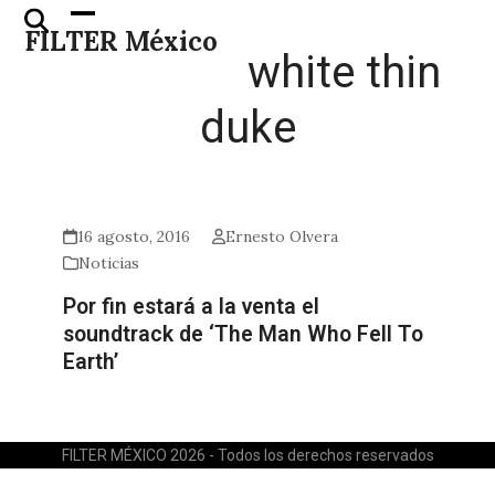
Skip
Open
Close
FILTER México
to
mobile
mobile
white thin
content
menu
menu
duke
16 agosto, 2016
Ernesto Olvera
Noticias
Por fin estará a la venta el
soundtrack de ‘The Man Who Fell To
Earth’
FILTER MÉXICO 2026 - Todos los derechos reservados