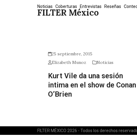
Skip
Noticias
Coberturas
Entrevistas
Reseñas
Conte
FILTER México
to
content
25 septiembre, 2015
Elizabeth Munoz
Noticias
Kurt Vile da una sesión
intima en el show de Conan
O’Brien
FILTER MÉXICO 2026 - Todos los derechos reservad