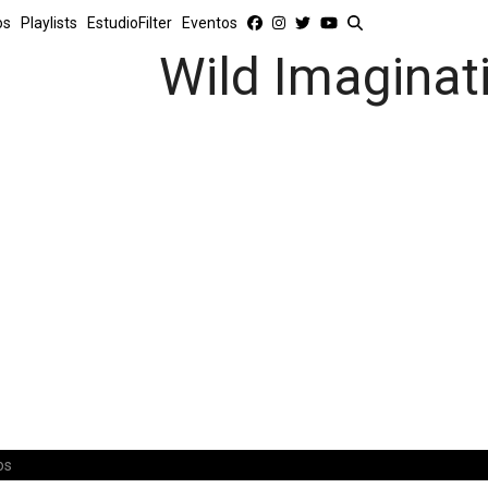
os
Playlists
EstudioFilter
Eventos
Wild Imaginat
os