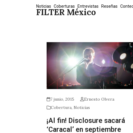
Skip
Noticias
Coberturas
Entrevistas
Reseñas
Conte
FILTER México
to
content
7 junio, 2015
Ernesto Olvera
Cobertura
,
Noticias
¡Al fin! Disclosure sacará
‘Caracal’ en septiembre