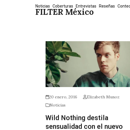
Skip
Noticias
Coberturas
Entrevistas
Reseñas
Conte
FILTER México
to
content
20 enero, 2016
Elizabeth Munoz
Noticias
Wild Nothing destila
sensualidad con el nuevo