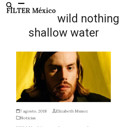
Skip
Open
Close
FILTER México
to
mobile
mobile
wild nothing
content
menu
menu
shallow water
7 agosto, 2018
Elizabeth Munoz
Noticias