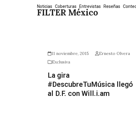
Skip
Noticias
Coberturas
Entrevistas
Reseñas
Conte
FILTER México
to
content
11 noviembre, 2015
Ernesto Olvera
Exclusiva
La gira
#DescubreTuMúsica llegó
al D.F. con Will.i.am