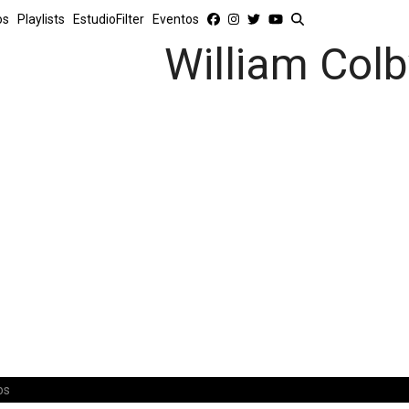
os
Playlists
EstudioFilter
Eventos
William Colb
os