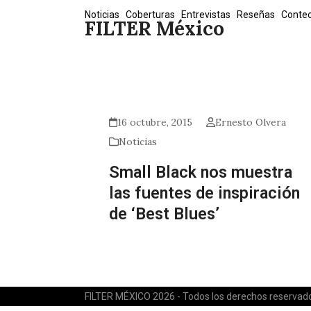
Skip
Noticias
Coberturas
Entrevistas
Reseñas
Conte
FILTER México
to
content
16 octubre, 2015
Ernesto Olvera
Noticias
Small Black nos muestra
las fuentes de inspiración
de ‘Best Blues’
FILTER MÉXICO 2026 - Todos los derechos reservad