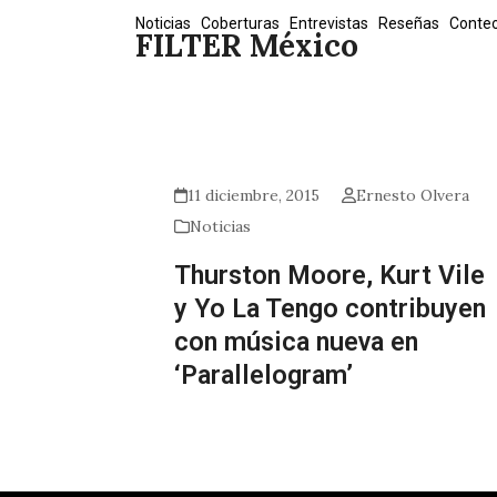
Skip
Noticias
Coberturas
Entrevistas
Reseñas
Conte
FILTER México
to
content
11 diciembre, 2015
Ernesto Olvera
Noticias
Thurston Moore, Kurt Vile
y Yo La Tengo contribuyen
con música nueva en
‘Parallelogram’