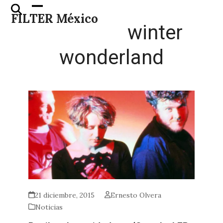
Skip
Open
Close
FILTER México
to
mobile
mobile
winter
content
menu
menu
wonderland
21 diciembre, 2015
Ernesto Olvera
Noticias