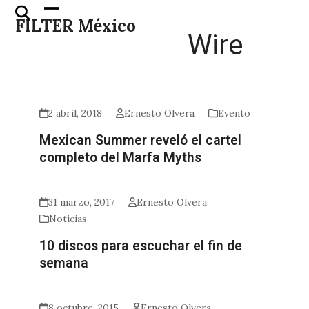
Skip
Open
Close
FILTER México
to
mobile
mobile
Wire
content
menu
menu
2 abril, 2018
Ernesto Olvera
Evento
Mexican Summer reveló el cartel
completo del Marfa Myths
31 marzo, 2017
Ernesto Olvera
Noticias
10 discos para escuchar el fin de
semana
8 octubre, 2015
Ernesto Olvera