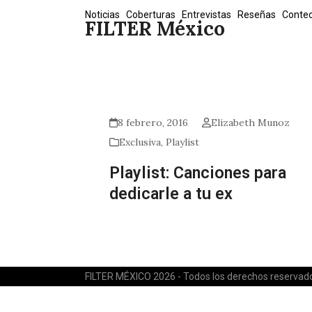
Skip
Noticias
Coberturas
Entrevistas
Reseñas
Conte
FILTER México
to
content
8 febrero, 2016
Elizabeth Munoz
Exclusiva
,
Playlist
Playlist: Canciones para
dedicarle a tu ex
FILTER MÉXICO 2026 - Todos los derechos reservad