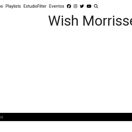
os
Playlists
EstudioFilter
Eventos
Wish Morriss
os