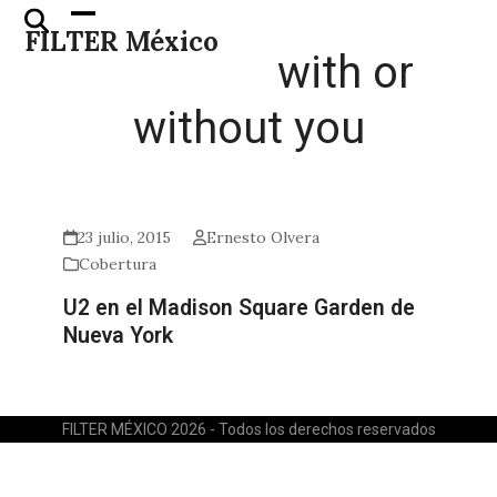
Skip
Open
Close
FILTER México
to
mobile
mobile
with or
content
menu
menu
without you
23 julio, 2015
Ernesto Olvera
Cobertura
U2 en el Madison Square Garden de
Nueva York
FILTER MÉXICO 2026 - Todos los derechos reservados