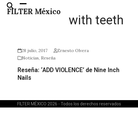
Skip
Open
Close
FILTER México
to
mobile
mobile
with teeth
content
menu
menu
28 julio, 2017
Ernesto Olvera
Noticias
,
Reseña
Reseña: ‘ADD VIOLENCE’ de Nine Inch
Nails
FILTER MÉXICO 2026 - Todos los derechos reservados